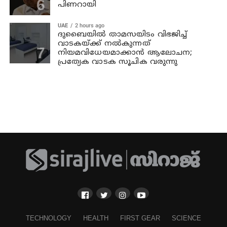
പിണറായി
UAE
2 hours ago
ദുബൈയിൽ താമസയിടം വിഭജിച്ച്
വാടകയ്ക്ക് നൽകുന്നത്
നിയമവിധേയമാക്കാൻ ആലോചന;
പ്രത്യേക വാടക സൂചിക വരുന്നു
TECHNOLOGY
HEALTH
FIRST GEAR
SCIENCE